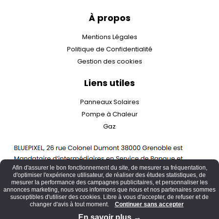
À propos
Mentions Légales
Politique de Confidentialité
Gestion des cookies
Liens utiles
Panneaux Solaires
Pompe à Chaleur
Gaz
Afin d'assurer le bon fonctionnement du site, de mesurer sa fréquentation,
d'optimiser l'expérience utilisateur, de réaliser des études statistiques, de
mesurer la performance des campagnes publicitaires, et personnaliser les
annonces marketing, nous vous informons que nous et nos partenaires sommes
susceptibles d'utiliser des cookies. Libre à vous d'accepter, de refuser et de
changer d'avis à tout moment.
Continuer sans accepter
En savoir plus →