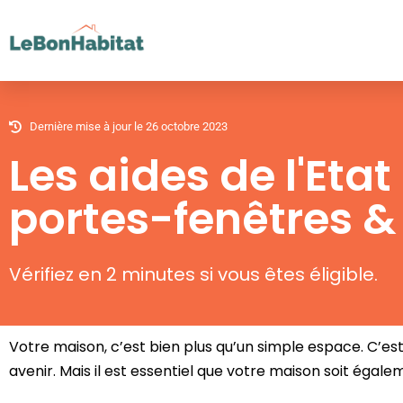
Aller
au
contenu
Dernière mise à jour le 26 octobre 2023
Les aides de l'Et
portes-fenêtres & 
Vérifiez en 2 minutes si vous êtes éligible.
Votre maison, c’est bien plus qu’un simple espace.
C’est
avenir.
Mais il est essentiel que votre maison soit éga