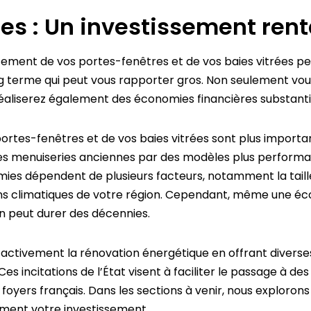
es : Un investissement ren
cement de vos portes-fenêtres et de vos baies vitrées p
 terme qui peut vous rapporter gros. Non seulement vous 
réaliserez également des économies financières substantie
tes-fenêtres et de vos baies vitrées sont plus importan
es menuiseries anciennes par des modèles plus performan
ies dépendent de plusieurs facteurs, notamment la taille
ions climatiques de votre région. Cependant, même une éc
ion peut durer des décennies.
ctivement la rénovation énergétique en offrant diverses 
 incitations de l’État visent à faciliter le passage à des
ers français. Dans les sections à venir, nous explorons 
ement votre investissement.