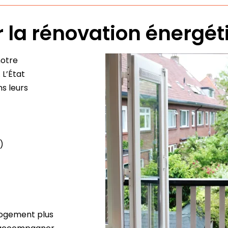
ur la rénovation énergé
notre
.
L’État
ns leurs
)
 logement plus