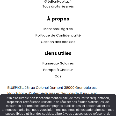
© LeBonHabitat.fr
Tous droits réservés
À propos
Mentions Légales
Politique de Confidentialité
Gestion des cookies
Liens utiles
Panneaux Solaires
Pompe à Chaleur
Gaz
Afin d'assurer le bon fonctionnement du site, de mesurer sa fréquentation,
d'optimiser l'expérience utilisateur, de réaliser des études statistiques, de
mesurer la performance des campagnes publicitaires, et personnaliser les
annonces marketing, nous vous informons que nous et nos partenaires sommes
susceptibles d'utiliser des cookies. Libre à vous d'accepter, de refuser et de