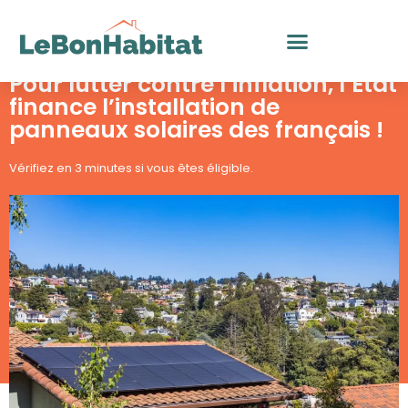
Dernière mise à jour le 23 octobre 2023
Aller
au
Pour lutter contre l’inflation, l’Etat
contenu
finance l’installation de
panneaux solaires des français !
Vérifiez en 3 minutes si vous êtes éligible.