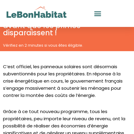
Dernière mise à jour le 23 octobre 2023
Obtenez vos panneaux solaires
Aller
avant que les primes
au
disparaissent !
contenu
Vérifiez en 2 minutes si vous êtes éligible.
C’est officiel, les panneaux solaires sont désormais
subventionnés pour les propriétaires. En réponse à la
crise énergétique en cours, le gouvernement français
s’engage massivement à soutenir les ménages pour
contrer la montée des coûts de l’énergie.
Grâce à ce tout nouveau programme, tous les
propriétaires, peu importe leur niveau de revenu, ont la
possibilité de réaliser des économies d’énergie
significatives et de générer un revenu supplémentaire